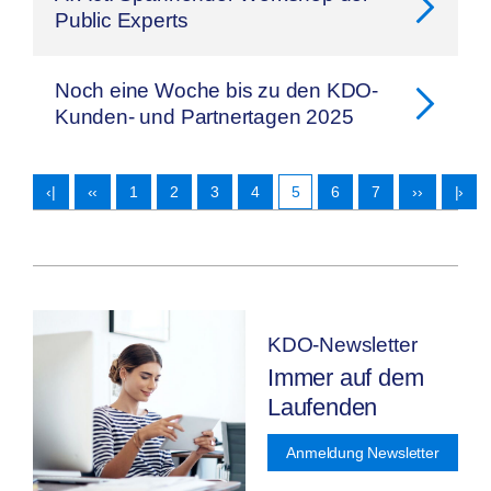
Public Experts
Noch eine Woche bis zu den KDO-
Kunden- und Partnertagen 2025
‹|
‹‹
1
2
3
4
5
6
7
››
|›
KDO-Newsletter
Immer auf dem
Laufenden
Anmeldung Newsletter