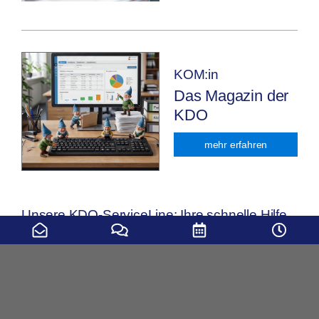
KOM:in
Das Magazin der
KDO
mehr erfahren
Unsere KDO-ServiceLine: Ihre schnelle Hilfe
bei Fragen und Störungsmeldungen
Telefon (gebührenfrei):
0800 536 4357
0800 KDO HELP