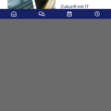
Zukunft mit IT
Unsere aktuellen
Stellenangebote
mehr erfahren
Unsere KDO-ServiceLine: Ihre schnelle Hilfe
bei Fragen und Störungsmeldungen
Telefon (gebührenfrei):
0800 536 4357
0800 KDO HELP
Ticketformular